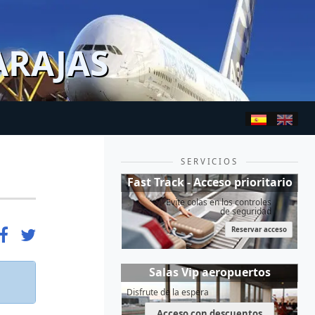
ARAJAS
SERVICIOS
Fast Track - Acceso prioritario
Evite colas en los controles
de seguridad
Reservar acceso
Salas Vip aeropuertos
Disfrute de la espera
Acceso con descuentos