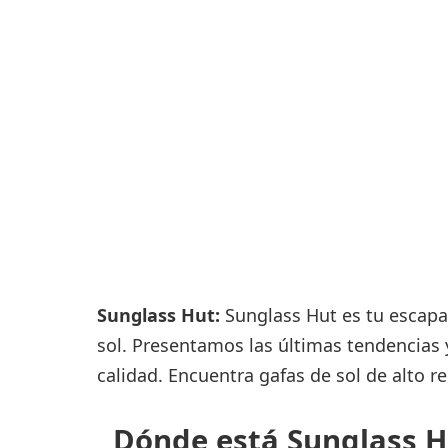
Consignas
Servicios
complementarios
Tiendas y Restaurant
Sunglass Hut:
Sunglass Hut es tu escapa
sol. Presentamos las últimas tendencias
calidad. Encuentra gafas de sol de alto r
Dónde está Sunglass Hu