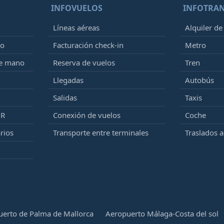
INFOVUELOS
INFOTRA
Líneas aéreas
Alquiler de
to
Facturación check-in
Metro
de mano
Reserva de vuelos
Tren
Llegadas
Autobús
Salidas
Taxis
MR
Conexión de vuelos
Coche
rios
Transporte entre terminales
Traslados 
erto de Palma de Mallorca
Aeropuerto Málaga-Costa del sol