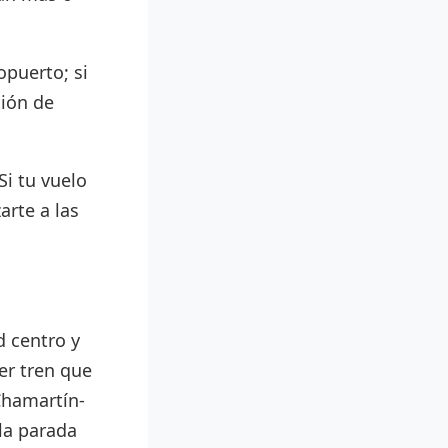
opuerto; si
ción de
Si tu vuelo
arte a las
 centro y
er tren que
 Chamartín-
la parada