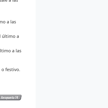
ale a las
imo a las
l último a
último a las
o festivo.