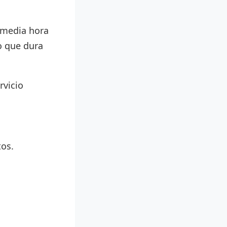
e media hora
o que dura
rvicio
tos.