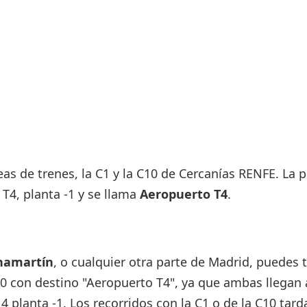
Áreas WiFi / Internet
es
eas de trenes, la C1 y la C10 de Cercanías RENFE. La 
 T4, planta -1 y se llama
Aeropuerto T4
.
hamartín
, o cualquier otra parte de Madrid, puedes
10 con destino "Aeropuerto T4", ya que ambas llegan 
4 planta -1. Los recorridos con la C1 o de la C10 tar