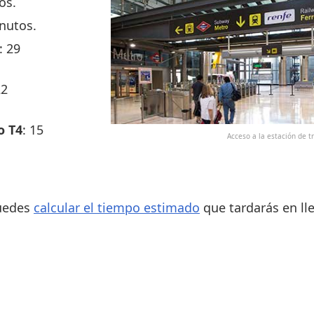
os.
inutos.
: 29
22
o T4
: 15
Acceso a la estación de t
puedes
calcular el tiempo estimado
que tardarás en lle