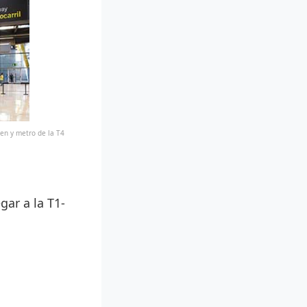
ren y metro de la T4
gar a la T1-