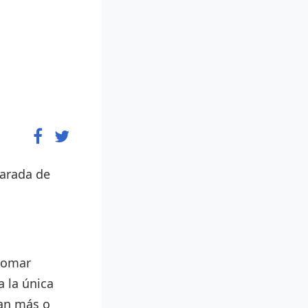
parada de
 tomar
a la única
dan más o