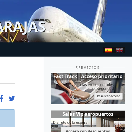
ARAJAS
SERVICIOS
Fast Track - Acceso prioritario
Evite colas en los controles
de seguridad
Reservar acceso
Salas Vip aeropuertos
Disfrute de la espera
Acceso con descuentos