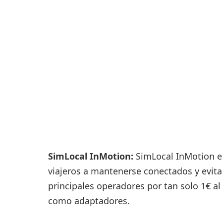
Consignas
Servicios
complementarios
Tiendas y Restaurant
SimLocal InMotion:
SimLocal InMotion es
viajeros a mantenerse conectados y evit
principales operadores por tan solo 1€ al
como adaptadores.