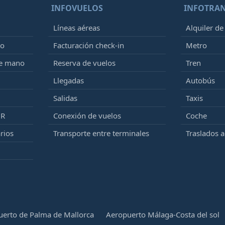
INFOVUELOS
INFOTRA
Líneas aéreas
Alquiler de
to
Facturación check-in
Metro
de mano
Reserva de vuelos
Tren
Llegadas
Autobús
Salidas
Taxis
MR
Conexión de vuelos
Coche
rios
Transporte entre terminales
Traslados 
erto de Palma de Mallorca
Aeropuerto Málaga-Costa del sol