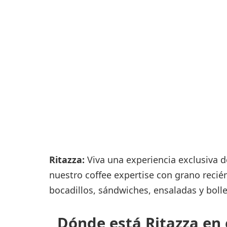
Consignas
Servicios
complementarios
Tiendas y Restaurant
Ritazza:
Viva una experiencia exclusiva do
nuestro coffee expertise con grano recié
bocadillos, sándwiches, ensaladas y bolle
Dónde está Ritazza en 