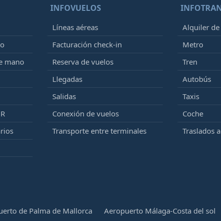
INFOVUELOS
INFOTRA
Líneas aéreas
Alquiler de
to
Facturación check-in
Metro
de mano
Reserva de vuelos
Tren
Llegadas
Autobús
Salidas
Taxis
MR
Conexión de vuelos
Coche
rios
Transporte entre terminales
Traslados 
erto de Palma de Mallorca
Aeropuerto Málaga-Costa del sol