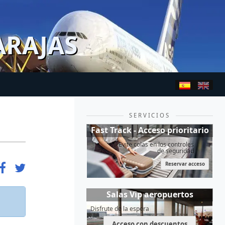
ARAJAS
SERVICIOS
Fast Track - Acceso prioritario
Evite colas en los controles
de seguridad
Reservar acceso
Salas Vip aeropuertos
Disfrute de la espera
Acceso con descuentos