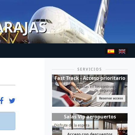
ARAJAS
SERVICIOS
Fast Track - Acceso prioritario
Evite colas en los controles
de seguridad
Reservar acceso
Salas Vip aeropuertos
Disfrute de la espera
Acceso con descuentos