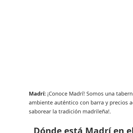
Consignas
Servicios
complementarios
Tiendas y Restaurant
Madrí:
¡Conoce Madrí! Somos una taberna 
ambiente auténtico con barra y precios ac
saborear la tradición madrileña!.
Dónde está Madrí en el