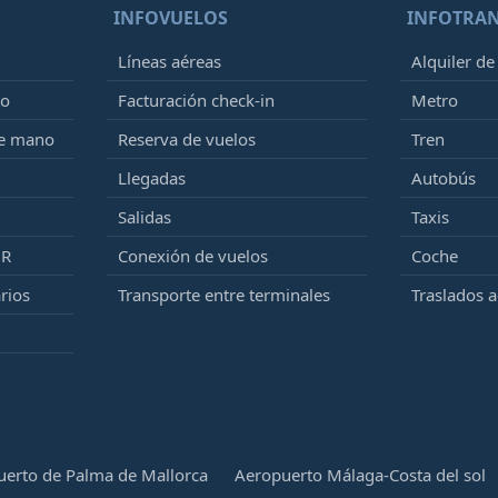
INFOVUELOS
INFOTRA
Líneas aéreas
Alquiler de
to
Facturación check-in
Metro
de mano
Reserva de vuelos
Tren
Llegadas
Autobús
Salidas
Taxis
MR
Conexión de vuelos
Coche
rios
Transporte entre terminales
Traslados 
erto de Palma de Mallorca
Aeropuerto Málaga-Costa del sol