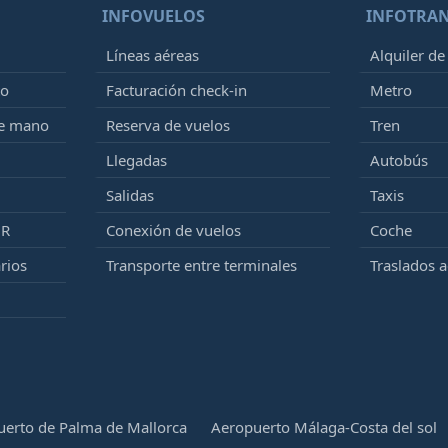
INFOVUELOS
INFOTRA
Líneas aéreas
Alquiler de
to
Facturación check-in
Metro
de mano
Reserva de vuelos
Tren
Llegadas
Autobús
Salidas
Taxis
MR
Conexión de vuelos
Coche
rios
Transporte entre terminales
Traslados 
erto de Palma de Mallorca
Aeropuerto Málaga-Costa del sol