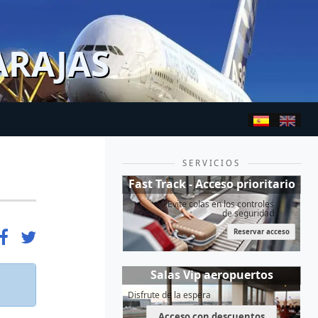
ARAJAS
SERVICIOS
Fast Track - Acceso prioritario
Evite colas en los controles
de seguridad
Reservar acceso
Salas Vip aeropuertos
Disfrute de la espera
Acceso con descuentos