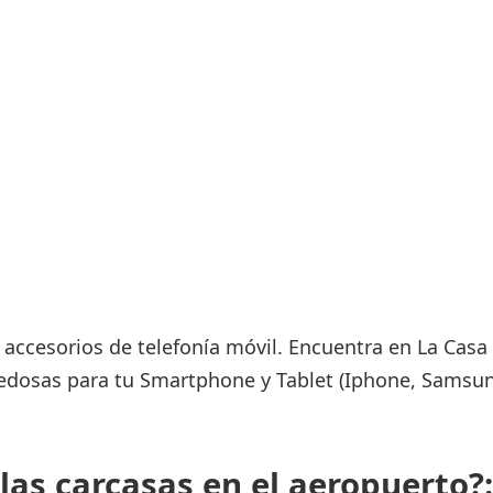
Áreas WiFi / Internet
es
 accesorios de telefonía móvil. Encuentra en La Casa 
vedosas para tu Smartphone y Tablet (Iphone, Samsun
las carcasas en el aeropuerto?: