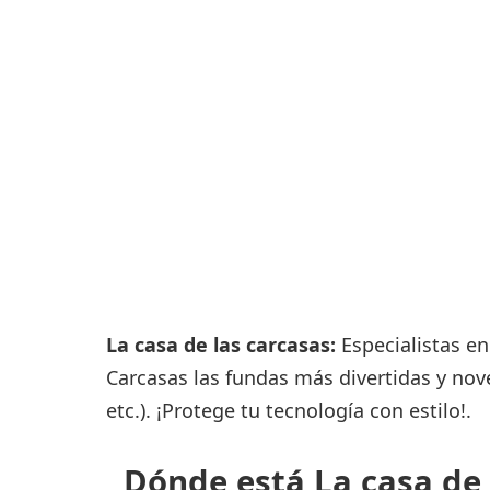
Consignas
Servicios
complementarios
Tiendas y Restaurant
La casa de las carcasas:
Especialistas en
Carcasas las fundas más divertidas y no
etc.). ¡Protege tu tecnología con estilo!.
Dónde está La casa de 