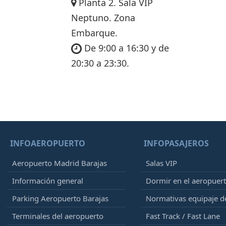
Planta 2. Sala VIP
Neptuno. Zona
Embarque.
De 9:00 a 16:30 y de
20:30 a 23:30.
INFOAEROPUERTO
INFOPASAJEROS
Aeropuerto Madrid Barajas
Salas VIP
Información general
Dormir en el aeropuer
Parking Aeropuerto Barajas
Normativas equipaje 
Terminales del aeropuerto
Fast Track / Fast Lane