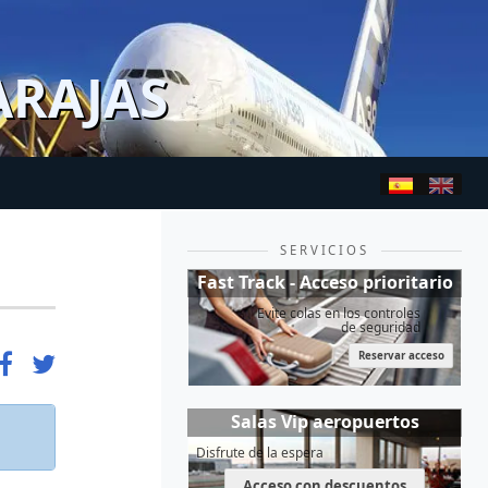
ARAJAS
SERVICIOS
Fast Track - Acceso prioritario
Evite colas en los controles
de seguridad
Reservar acceso
Salas Vip aeropuertos
Disfrute de la espera
Acceso con descuentos