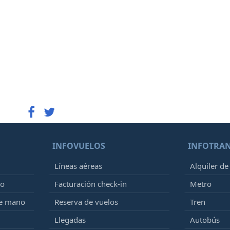
INFOVUELOS
INFOTRA
Líneas aéreas
Alquiler de
to
Facturación check-in
Metro
de mano
Reserva de vuelos
Tren
Llegadas
Autobús