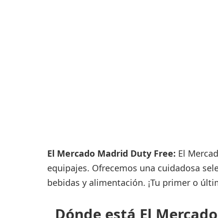
Consignas
Servicios
complementarios
Tiendas y Restaurant
El Mercado Madrid Duty Free:
El Mercad
equipajes. Ofrecemos una cuidadosa sele
bebidas y alimentación. ¡Tu primer o últ
Dónde está El Mercado