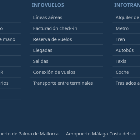
INFOVUELOS
INFOTRA
Líneas aéreas
Alquiler de
to
Facturación check-in
Metro
de mano
Reserva de vuelos
Tren
Llegadas
Autobús
Salidas
Taxis
MR
Conexión de vuelos
Coche
rios
Transporte entre terminales
Traslados 
erto de Palma de Mallorca
Aeropuerto Málaga-Costa del sol