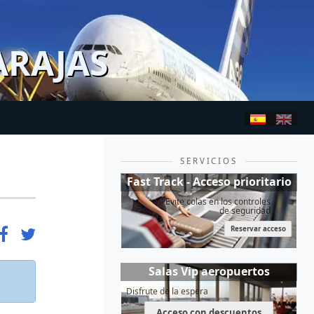
ARAJAS
SERVICIOS
Fast Track - Acceso prioritario
Evite colas en los controles
de seguridad
Reservar acceso
Salas Vip aeropuertos
Disfrute de la espera
Acceso con descuentos