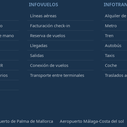
INFOVUELOS
INFOTRA
Líneas aéreas
Alquiler de
to
Facturación check-in
Metro
de mano
Reserva de vuelos
Tren
Llegadas
Autobús
Salidas
Taxis
MR
Conexión de vuelos
Coche
rios
Transporte entre terminales
Traslados 
erto de Palma de Mallorca
Aeropuerto Málaga-Costa del sol