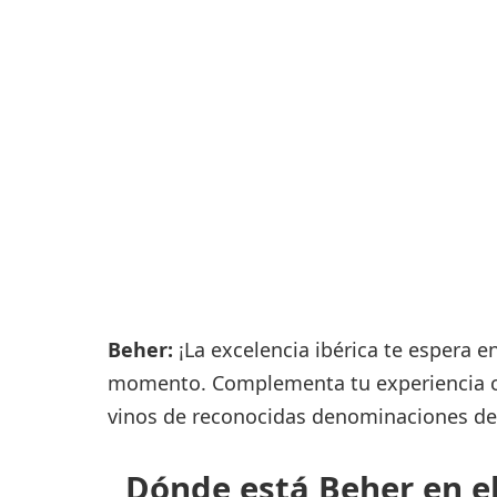
Consignas
Servicios
complementarios
Tiendas y Restaurant
Beher:
¡La excelencia ibérica te espera e
momento. Complementa tu experiencia co
vinos de reconocidas denominaciones de
Dónde está Beher en el