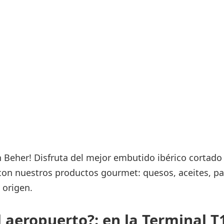
Áreas WiFi / Internet
es
n Beher! Disfruta del mejor embutido ibérico cortado 
n nuestros productos gourmet: quesos, aceites, pa
 origen.
 aeropuerto?: en la Terminal T