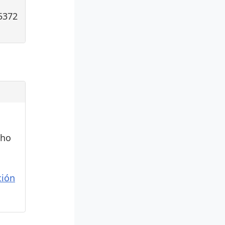
5372
cho
ión