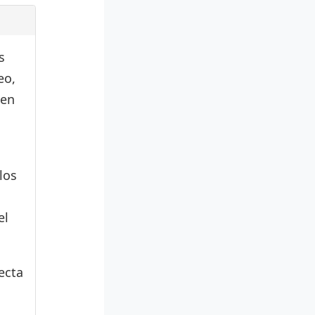
s
eo,
den
los
el
ecta