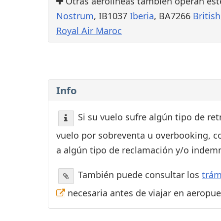
Otras aerolíneas también operan est
Nostrum
, IB1037
Iberia
, BA7266
Britis
Royal Air Maroc
Info
Si su vuelo sufre algún tipo de re
vuelo por sobreventa u overbooking, c
a algún tipo de reclamación y/o indemn
También puede consultar los
trám
necesaria antes de viajar en aeropu