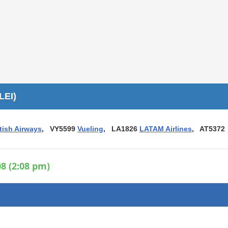
Áreas WiFi / Internet
es
LEI)
itish Airways
, VY5599
Vueling
, LA1826
LATAM Airlines
, AT5372
8 (2:08 pm)