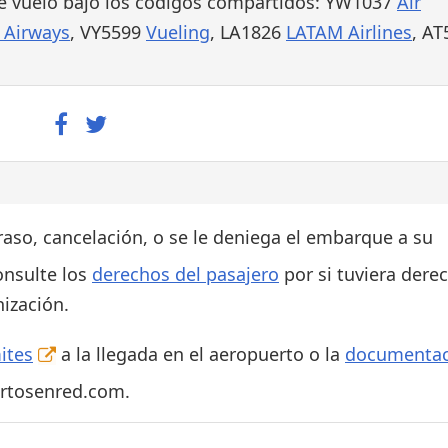
e vuelo bajo los códigos compartidos: YW1037
Air
h Airways
, VY5599
Vueling
, LA1826
LATAM Airlines
, AT
traso, cancelación, o se le deniega el embarque a su
onsulte los
derechos del pasajero
por si tuviera dere
ización.
ites
a la llegada en el aeropuerto o la
documentac
ertosenred.com.