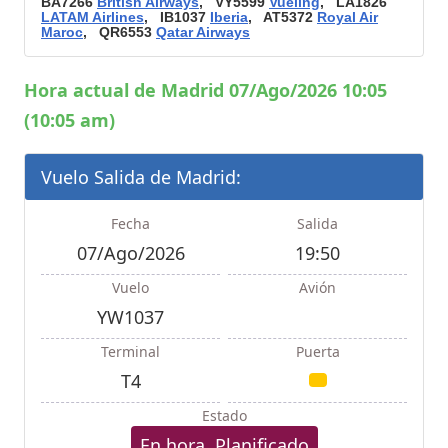
BA7266
British Airways
, VY5599
Vueling
, LA1826
LATAM Airlines
, IB1037
Iberia
, AT5372
Royal Air
Maroc
, QR6553
Qatar Airways
Hora actual de Madrid 07/Ago/2026 10:05
(10:05 am)
Vuelo Salida de Madrid:
Fecha
Salida
07/Ago/2026
19:50
Vuelo
Avión
YW1037
Terminal
Puerta
T4
Estado
En hora, Planificado