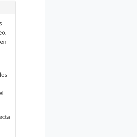
s
eo,
den
los
el
ecta