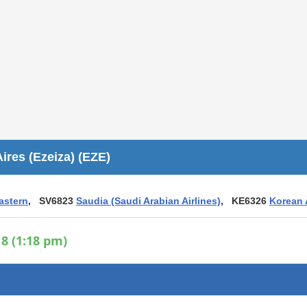
Áreas WiFi / Internet
es
res (Ezeiza) (EZE)
astern
, SV6823
Saudia (Saudi Arabian Airlines)
, KE6326
Korean 
8 (1:18 pm)