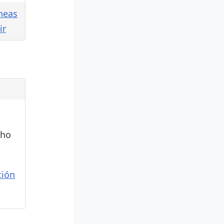
neas
ir
cho
ión