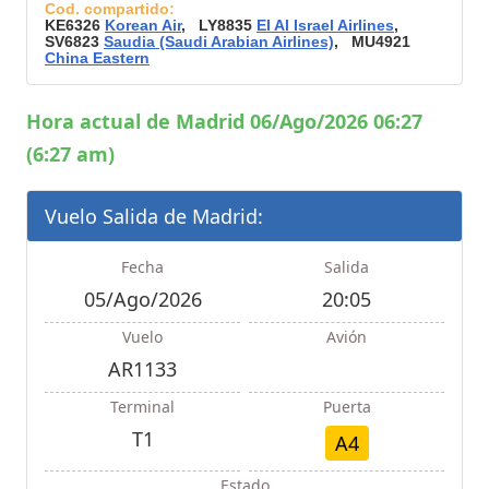
Cod. compartido:
KE6326
Korean Air
, LY8835
El Al Israel Airlines
,
SV6823
Saudia (Saudi Arabian Airlines)
, MU4921
China Eastern
Hora actual de Madrid 06/Ago/2026 06:27
(6:27 am)
Vuelo Salida de Madrid:
Fecha
Salida
05/Ago/2026
20:05
Vuelo
Avión
AR1133
Terminal
Puerta
T1
A4
Estado