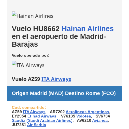
Vuelo HU8662
Hainan Airlines
en el aeropuerto de Madrid-
Barajas
Vuelo operado por:
Vuelo AZ59
ITA Airways
Origen Madrid (MAD) Destino Rome (FCO)
Cod. compartido:
AZ59
ITA Airways
, AR7202
Aerolíneas Argentinas
,
EY2954
Etihad Airways
, V76135
Volotea
, SV6734
Saudia (Saudi Arabian Airlines)
, AV6210
Avianca
,
JU7281
Air Serbia