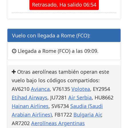
Retrasado, Ha salido 06:54
Vuelo con llegada a Rome (FCO):
Llegada a Rome (FCO) a las 09:09.
Otras aerolíneas también operan este
vuelo bajo los códigos compartidos:
AV6210
Avianca
, V76135
Volotea
, EY2954
Etihad Airways
, JU7281
Air Serbia
, HU8662
Hainan Airlines
, SV6734
Saudia (Saudi
Arabian Airlines)
, FB1722
Bulgaria Air
,
AR7202
Aerolíneas Argentinas