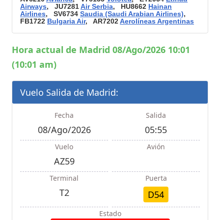
Airways
, JU7281
Air Serbia
, HU8662
Hainan
Airlines
, SV6734
Saudia (Saudi Arabian Airlines)
,
FB1722
Bulgaria Air
, AR7202
Aerolíneas Argentinas
Hora actual de Madrid 08/Ago/2026 10:01
(10:01 am)
Vuelo Salida de Madrid:
Fecha
Salida
08/Ago/2026
05:55
Vuelo
Avión
AZ59
Terminal
Puerta
T2
D54
Estado