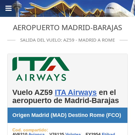
AEROPUERTO MADRID-BARAJAS
SALIDA DEL VUELO: AZ59 - MADRID A ROME
Vuelo AZ59
ITA Airways
en el
aeropuerto de Madrid-Barajas
Origen Madrid (MAD) Destino Rome (FCO)
Cod. compartido:
AV6210
Avianca
, V76135
Volotea
, EY2954
Etihad