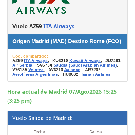
Vuelo AZ59
ITA Airways
Origen Madrid (MAD) Destino Rome (FCO)
Cod. compartido:
AZ59
ITA Airways
, KU6210
Kuwait Airways
, JU7281
Air Serbia
, SV6734
Saudia (Saudi Arabian Airlines)
,
V76135
Volotea
, AV6210
Avianca
, AR7202
Aerolíneas Argentinas
, HU8662
Hainan Airlines
Hora actual de Madrid 07/Ago/2026 15:25
(3:25 pm)
Vuelo Salida de Madrid:
Fecha
Salida