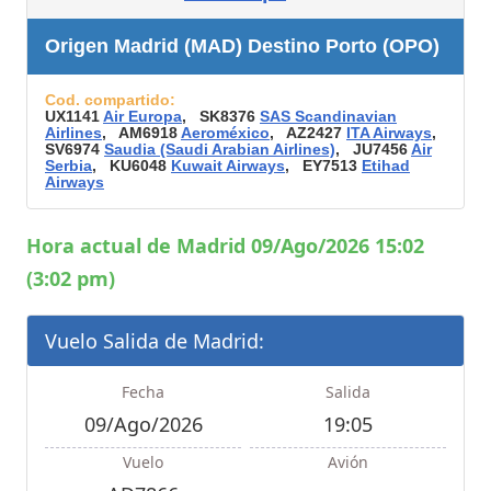
Origen Madrid (MAD) Destino Porto (OPO)
Cod. compartido:
UX1141
Air Europa
, SK8376
SAS Scandinavian
Airlines
, AM6918
Aeroméxico
, AZ2427
ITA Airways
,
SV6974
Saudia (Saudi Arabian Airlines)
, JU7456
Air
Serbia
, KU6048
Kuwait Airways
, EY7513
Etihad
Airways
Hora actual de Madrid 09/Ago/2026 15:02
(3:02 pm)
Vuelo Salida de Madrid:
Fecha
Salida
09/Ago/2026
19:05
Vuelo
Avión