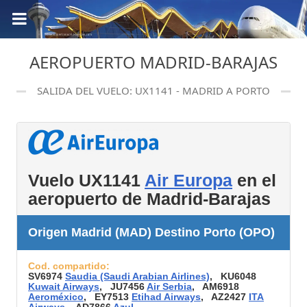
AEROPUERTO MADRID-BARAJAS
SALIDA DEL VUELO: UX1141 - MADRID A PORTO
Vuelo UX1141
Air Europa
en el
aeropuerto de Madrid-Barajas
Origen Madrid (MAD) Destino Porto (OPO)
Cod. compartido:
SV6974
Saudia (Saudi Arabian Airlines)
, KU6048
Kuwait Airways
, JU7456
Air Serbia
, AM6918
Aeroméxico
, EY7513
Etihad Airways
, AZ2427
ITA