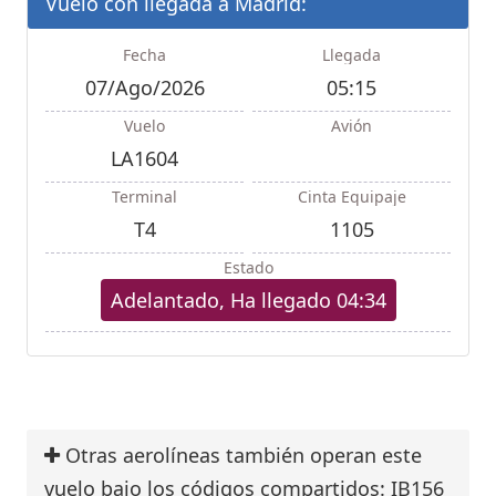
Vuelo con llegada a Madrid:
Fecha
Llegada
07/Ago/2026
05:15
Vuelo
Avión
LA1604
Terminal
Cinta Equipaje
T4
1105
Estado
Adelantado, Ha llegado 04:34
Otras aerolíneas también operan este
vuelo bajo los códigos compartidos: IB156