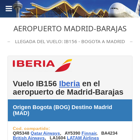
AEROPUERTO MADRID-BARAJAS
LLEGADA DEL VUELO: IB156 - BOGOTA A MADRID
Vuelo IB156
Iberia
en el
aeropuerto de Madrid-Barajas
Origen Bogota (BOG) Destino Madrid
(MAD)
Cod. compartido:
QR5348
Qatar Airways
, AY5390
Finnair
, BA4234
British Airways
, LA1604
LATAM Airlines