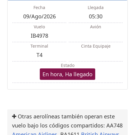
Fecha
Llegada
09/Ago/2026
05:30
Vuelo
Avión
IB4978
Terminal
Cinta Equipaje
T4
Estado
En hora, Ha llegado
Otras aerolíneas también operan este
vuelo bajo los códigos compartidos: AA748
American Airlines
, BA1611
British Airways
,