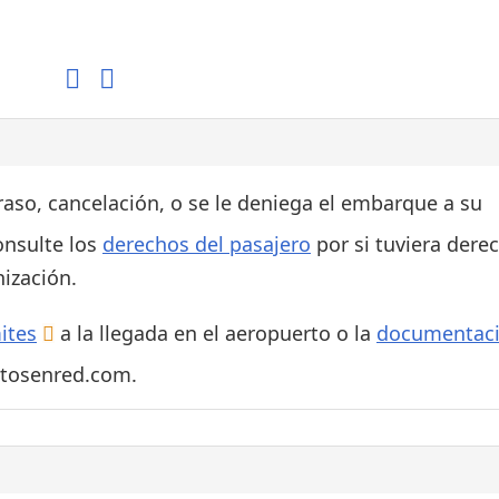
Áreas WiFi / Internet
es
traso, cancelación, o se le deniega el embarque a su
onsulte los
derechos del pasajero
por si tuviera dere
ización.
ites
a la llegada en el aeropuerto o la
documentac
rtosenred.com.