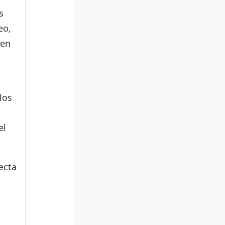
s
eo,
den
los
el
ecta