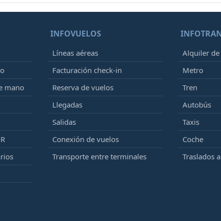
INFOVUELOS
INFOTRA
Líneas aéreas
Alquiler de
to
Facturación check-in
Metro
de mano
Reserva de vuelos
Tren
Llegadas
Autobús
Salidas
Taxis
MR
Conexión de vuelos
Coche
rios
Transporte entre terminales
Traslados 