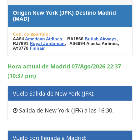
Origen New York (JFK) Destino Madrid
(MAD)
Cod. compartido:
AA94
American Airlines
, BA1566
British Airways
,
RJ7691
Royal Jordanian
, AS6994 Alaska Airlines,
AY3770
Finnair
Hora actual de Madrid 07/Ago/2026 22:37
(10:37 pm)
Vuelo Salida de New York (JFK):
Salida de New York (JFK) a las 16:30.
Vuelo con llegada a Madrid: