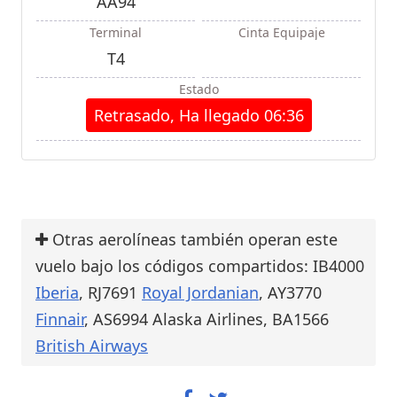
AA94
Terminal
Cinta Equipaje
T4
Estado
Retrasado, Ha llegado 06:36
Otras aerolíneas también operan este
vuelo bajo los códigos compartidos: IB4000
Iberia
, RJ7691
Royal Jordanian
, AY3770
Finnair
, AS6994 Alaska Airlines, BA1566
British Airways