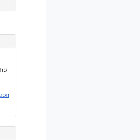
cho
ión