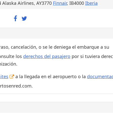
4 Alaska Airlines, AY3770
Finnair
, IB4000
Iberia
traso, cancelación, o se le deniega el embarque a su
onsulte los
derechos del pasajero
por si tuviera dere
ización.
ites
a la llegada en el aeropuerto o la
documentac
ertosenred.com.