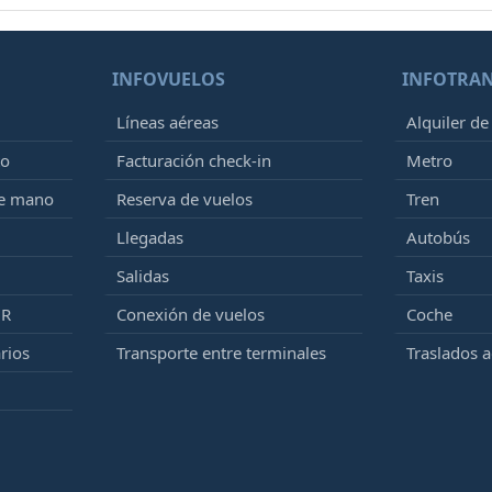
INFOVUELOS
INFOTRA
Líneas aéreas
Alquiler de
to
Facturación check-in
Metro
de mano
Reserva de vuelos
Tren
Llegadas
Autobús
Salidas
Taxis
MR
Conexión de vuelos
Coche
rios
Transporte entre terminales
Traslados 