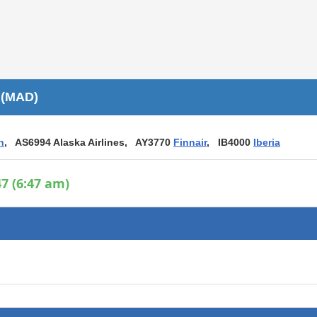
Áreas WiFi / Internet
es
 (MAD)
n
, AS6994 Alaska Airlines, AY3770
Finnair
, IB4000
Iberia
7 (6:47 am)