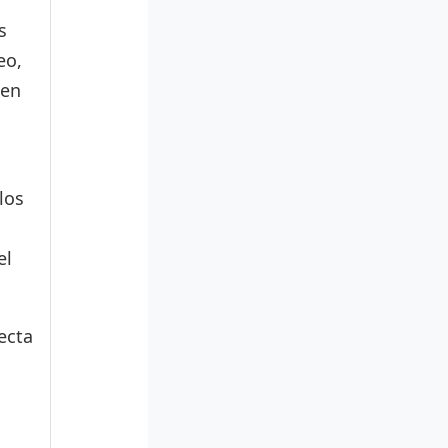
s
eo,
den
los
el
ecta