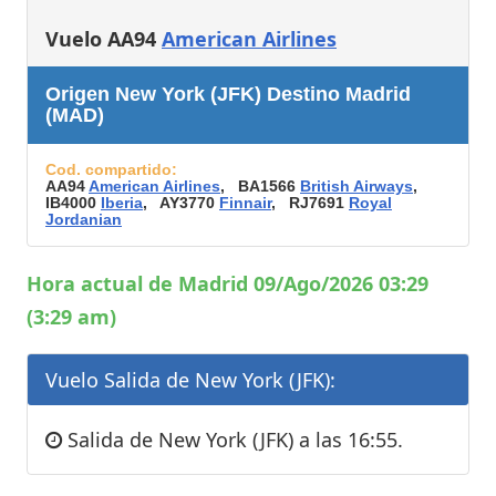
Vuelo AA94
American Airlines
Origen New York (JFK) Destino Madrid
(MAD)
Cod. compartido:
AA94
American Airlines
, BA1566
British Airways
,
IB4000
Iberia
, AY3770
Finnair
, RJ7691
Royal
Jordanian
Hora actual de Madrid 09/Ago/2026 03:29
(3:29 am)
Vuelo Salida de New York (JFK):
Salida de New York (JFK) a las 16:55.