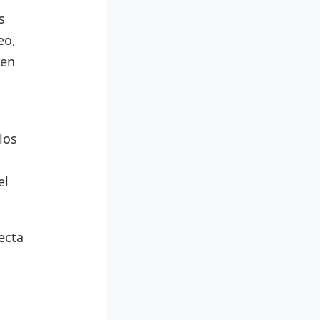
s
eo,
den
los
el
ecta