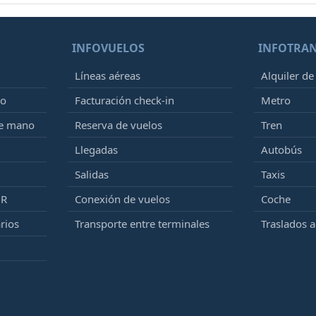
INFOVUELOS
INFOTRA
Líneas aéreas
Alquiler de
to
Facturación check-in
Metro
de mano
Reserva de vuelos
Tren
Llegadas
Autobús
Salidas
Taxis
MR
Conexión de vuelos
Coche
rios
Transporte entre terminales
Traslados 