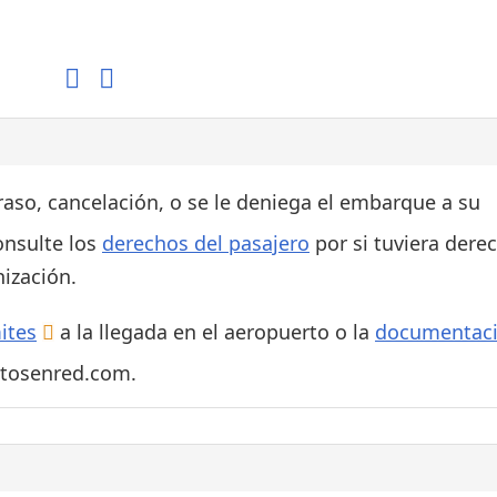
Áreas WiFi / Internet
es
traso, cancelación, o se le deniega el embarque a su
onsulte los
derechos del pasajero
por si tuviera dere
ización.
ites
a la llegada en el aeropuerto o la
documentac
rtosenred.com.