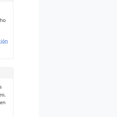
cho
ión
s
eo,
den