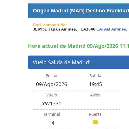
Consignas
Origen Madrid (MAD) Destino Frankfur
Servicios
complementarios
Cod. compartido:
Tiendas y Restaurant
JL6951 Japan Airlines, LA1646
LATAM Airlines
,
Hora actual de Madrid 09/Ago/2026 11:1
Vuelo Salida de Madrid:
Fecha
Salida
09/Ago/2026
19:45
Vuelo
Avión
YW1331
Terminal
Puerta
T4