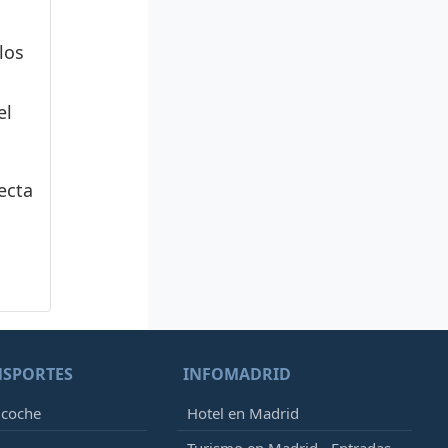
los
el
ecta
NSPORTES
INFOMADRID
 coche
Hotel en Madrid