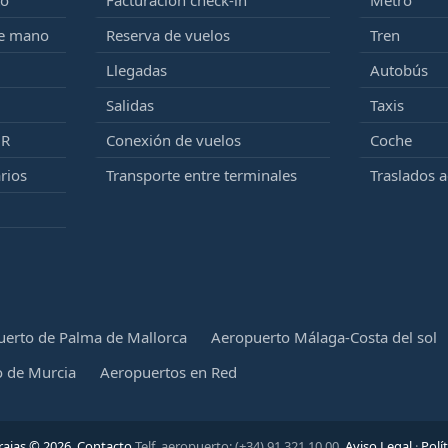
to
Facturación check-in
Metro
de mano
Reserva de vuelos
Tren
Llegadas
Autobús
Salidas
Taxis
MR
Conexión de vuelos
Coche
rios
Transporte entre terminales
Traslados 
erto de Palma de Mallorca
Aeropuerto Málaga-Costa del sol
 de Murcia
Aeropuertos en Red
ajas © 2026.
Contacto
Telf. aeropuerto: (+34) 91 321 10 00.
Aviso Legal
·
Polí