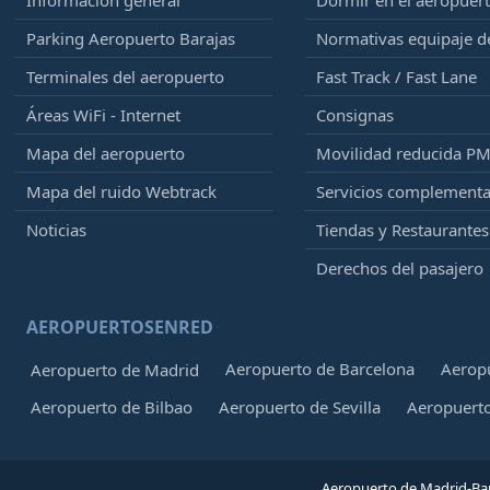
Información general
Dormir en el aeropuer
Parking Aeropuerto Barajas
Normativas equipaje 
Terminales del aeropuerto
Fast Track / Fast Lane
Áreas WiFi - Internet
Consignas
Mapa del aeropuerto
Movilidad reducida P
Mapa del ruido Webtrack
Servicios complementa
Noticias
Tiendas y Restaurantes
Derechos del pasajero
AEROPUERTOSENRED
Aeropuerto de Barcelona
Aeropu
Aeropuerto de Madrid
Aeropuerto de Bilbao
Aeropuerto de Sevilla
Aeropuerto
Aeropuerto de Madrid-Bar