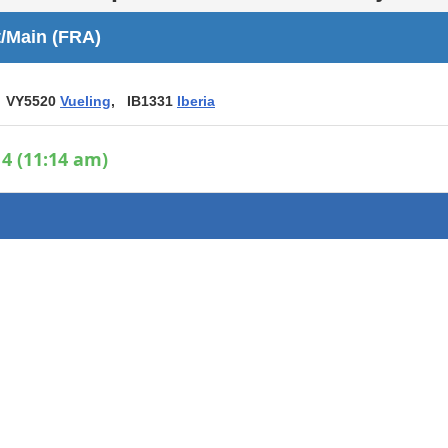
Áreas WiFi / Internet
t/Main (FRA)
es
 VY5520
Vueling
, IB1331
Iberia
4 (11:14 am)