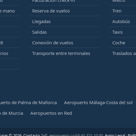
to
Facturación check-in
Metro
de mano
Reserva de vuelos
Tren
Llegadas
Autobús
Salidas
Taxis
MR
Conexión de vuelos
Coche
rios
Transporte entre terminales
Traslados 
erto de Palma de Mallorca
Aeropuerto Málaga-Costa del sol
 de Murcia
Aeropuertos en Red
ajas © 2026.
Contacto
Telf. aeropuerto: (+34) 91 321 10 00.
Aviso Legal
·
Polí