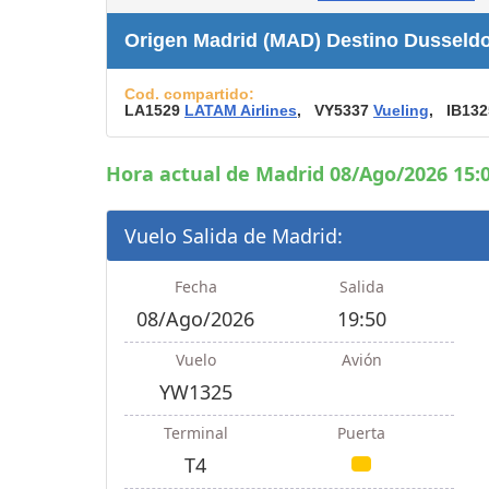
Consignas
Origen Madrid (MAD) Destino Dusseldo
Servicios
complementarios
Cod. compartido:
Tiendas y Restaurant
LA1529
LATAM Airlines
, VY5337
Vueling
, IB13
Hora actual de Madrid 08/Ago/2026 15:0
Vuelo Salida de Madrid:
Fecha
Salida
08/Ago/2026
19:50
Vuelo
Avión
YW1325
Terminal
Puerta
T4