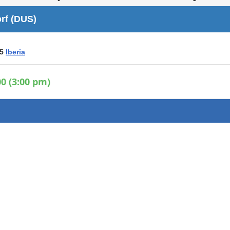
Áreas WiFi / Internet
rf (DUS)
es
25
Iberia
0 (3:00 pm)