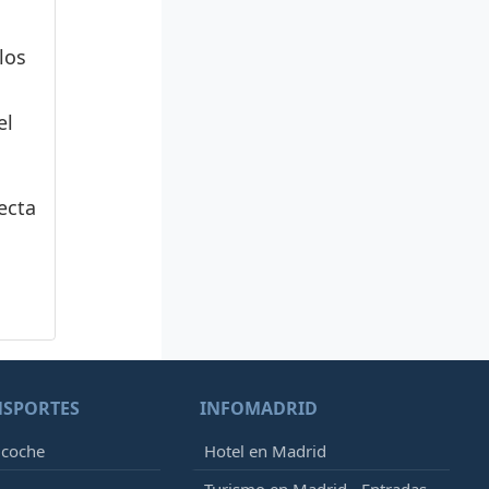
los
el
ecta
NSPORTES
INFOMADRID
 coche
Hotel en Madrid