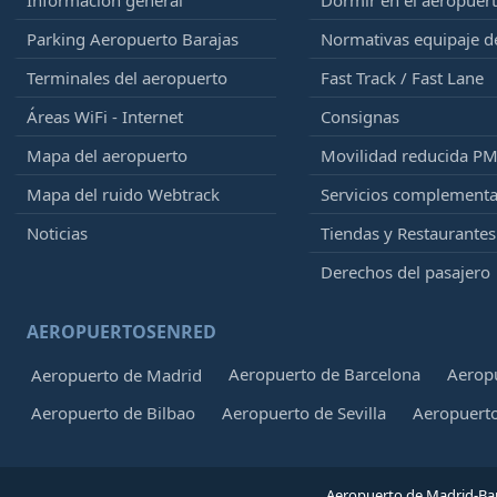
Información general
Dormir en el aeropuer
Parking Aeropuerto Barajas
Normativas equipaje 
Terminales del aeropuerto
Fast Track / Fast Lane
Áreas WiFi - Internet
Consignas
Mapa del aeropuerto
Movilidad reducida P
Mapa del ruido Webtrack
Servicios complementa
Noticias
Tiendas y Restaurantes
Derechos del pasajero
AEROPUERTOSENRED
Aeropuerto de Barcelona
Aeropu
Aeropuerto de Madrid
Aeropuerto de Bilbao
Aeropuerto de Sevilla
Aeropuerto
Aeropuerto de Madrid-Bar