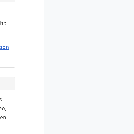
cho
ión
s
eo,
den