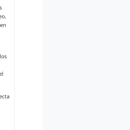
s
eo,
den
los
el
ecta