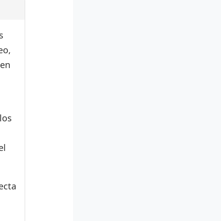
s
eo,
den
los
el
ecta