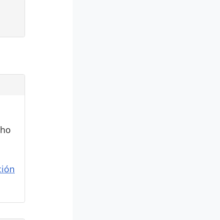
cho
ión