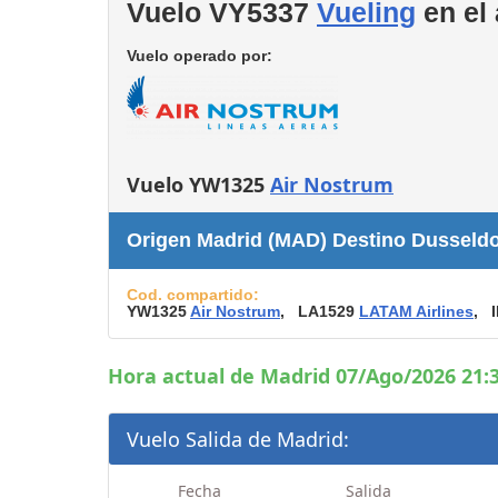
Vuelo VY5337
Vueling
en el
Consignas
Servicios
Vuelo operado por:
complementarios
Tiendas y Restaurant
Vuelo YW1325
Air Nostrum
Origen Madrid (MAD) Destino Dusseldo
Cod. compartido:
YW1325
Air Nostrum
, LA1529
LATAM Airlines
, 
Hora actual de Madrid 07/Ago/2026 21:3
Vuelo Salida de Madrid:
Fecha
Salida