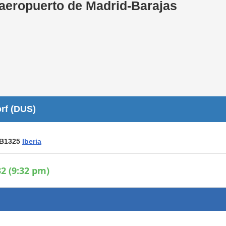
 aeropuerto de Madrid-Barajas
Áreas WiFi / Internet
es
rf (DUS)
IB1325
Iberia
2 (9:32 pm)