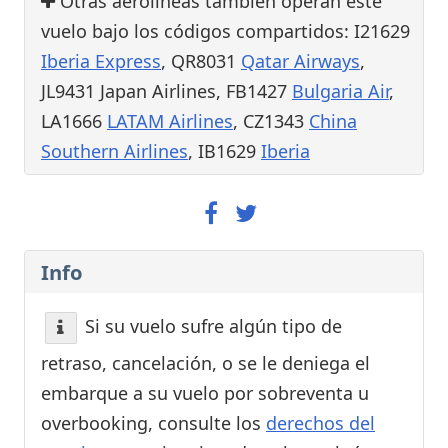
Otras aerolíneas también operan este
vuelo bajo los códigos compartidos: I21629
Iberia Express
, QR8031
Qatar Airways
,
JL9431 Japan Airlines, FB1427
Bulgaria Air
,
LA1666
LATAM Airlines
, CZ1343
China
Southern Airlines
, IB1629
Iberia
Info
Si su vuelo sufre algún tipo de
retraso, cancelación, o se le deniega el
embarque a su vuelo por sobreventa u
overbooking, consulte los
derechos del