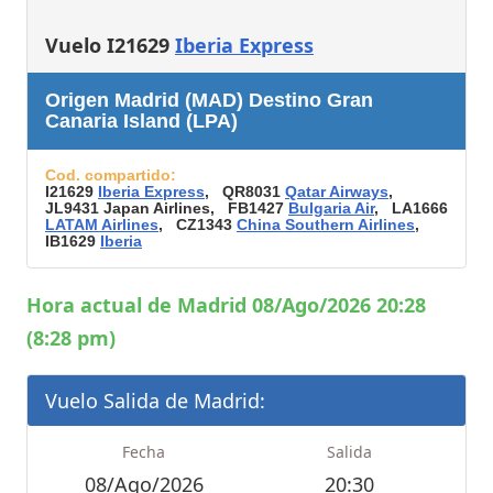
Vuelo I21629
Iberia Express
Origen Madrid (MAD) Destino Gran
Canaria Island (LPA)
Cod. compartido:
I21629
Iberia Express
, QR8031
Qatar Airways
,
JL9431 Japan Airlines, FB1427
Bulgaria Air
, LA1666
LATAM Airlines
, CZ1343
China Southern Airlines
,
IB1629
Iberia
Hora actual de Madrid 08/Ago/2026 20:28
(8:28 pm)
Vuelo Salida de Madrid:
Fecha
Salida
08/Ago/2026
20:30