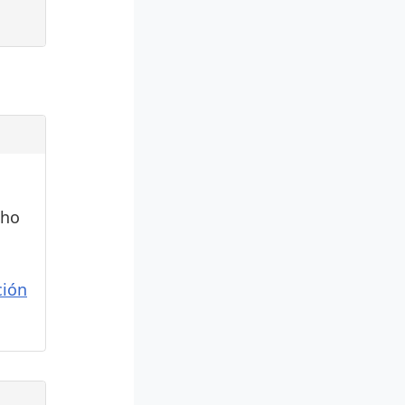
cho
ión