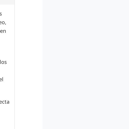
s
eo,
den
los
el
ecta