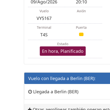
09/Ago/2026
20:10
Vuelo
Avión
VY5167
Terminal
Puerta
T4S
Estado
En hora, Planificado
Vuelo con llegada a Berlin (BER):
Llegada a Berlin (BER)
Otras aerolíneas también operan est