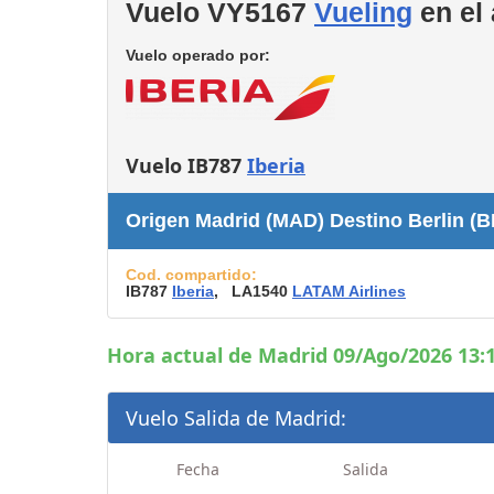
Vuelo VY5167
Vueling
en el
Consignas
Servicios
Vuelo operado por:
complementarios
Tiendas y Restaurant
Vuelo IB787
Iberia
Origen Madrid (MAD) Destino Berlin (
Cod. compartido:
IB787
Iberia
, LA1540
LATAM Airlines
Hora actual de Madrid 09/Ago/2026 13:1
Vuelo Salida de Madrid:
Fecha
Salida