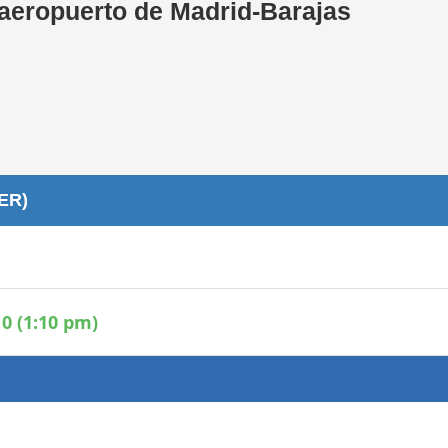
 aeropuerto de Madrid-Barajas
Áreas WiFi / Internet
es
BER)
0 (1:10 pm)