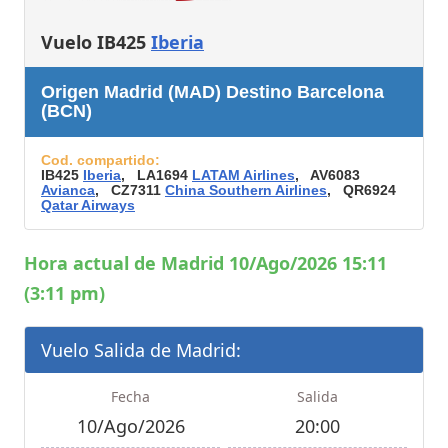
Vuelo IB425
Iberia
Origen Madrid (MAD) Destino Barcelona
(BCN)
Cod. compartido:
IB425
Iberia
, LA1694
LATAM Airlines
, AV6083
Avianca
, CZ7311
China Southern Airlines
, QR6924
Qatar Airways
Hora actual de Madrid 10/Ago/2026 15:11
(3:11 pm)
Vuelo Salida de Madrid:
Fecha
Salida
10/Ago/2026
20:00