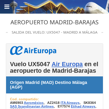
AEROPUERTO MADRID-BARAJAS
SALIDA DEL VUELO: UX5047 - MADRID A MÁLAGA
Vuelo UX5047
Air Europa
en el
aeropuerto de Madrid-Barajas
Origen Madrid (MAD) Destino Málaga
(AGP)
Cod. compartido:
AM6903
Aeroméxico
, AZ2418
ITA Airways
, SK8364
SAS Scandinavian Airlines
, EY7574
Etihad Airways
,