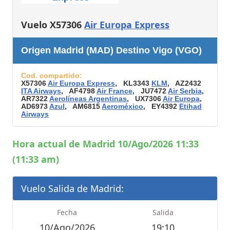
Vuelo X57306
Air Europa Express
Origen Madrid (MAD) Destino Vigo (VGO)
Cod. compartido:
X57306
Air Europa Express
, KL3343
KLM
, AZ2432
ITA Airways
, AF4798
Air France
, JU7472
Air Serbia
,
AR7322
Aerolíneas Argentinas
, UX7306
Air Europa
,
AD6973
Azul
, AM6815
Aeroméxico
, EY4392
Etihad
Airways
Hora actual de Madrid 10/Ago/2026 11:33
(11:33 am)
Vuelo Salida de Madrid:
Fecha
Salida
10/Ago/2026
19:10