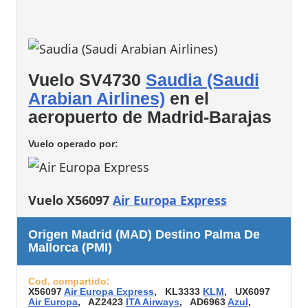
Vuelo SV4730
Saudia (Saudi
Arabian Airlines)
en el
aeropuerto de Madrid-Barajas
Vuelo operado por:
Vuelo X56097
Air Europa Express
Origen Madrid (MAD) Destino Palma De
Mallorca (PMI)
Cod. compartido:
X56097
Air Europa Express
, KL3333
KLM
, UX6097
Air Europa
, AZ2423
ITA Airways
, AD6963
Azul
,