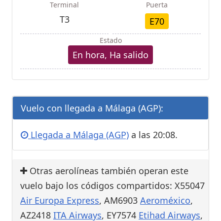
Terminal
Puerta
T3
E70
Estado
En hora, Ha salido
Vuelo con llegada a Málaga (AGP):
Llegada a Málaga (AGP)
a las 20:08.
Otras aerolíneas también operan este
vuelo bajo los códigos compartidos: X55047
Air Europa Express
, AM6903
Aeroméxico
,
AZ2418
ITA Airways
, EY7574
Etihad Airways
,