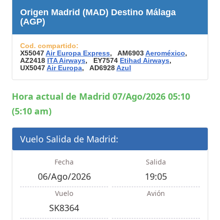
Origen Madrid (MAD) Destino Málaga
(AGP)
Cod. compartido:
X55047
Air Europa Express
, AM6903
Aeroméxico
,
AZ2418
ITA Airways
, EY7574
Etihad Airways
,
UX5047
Air Europa
, AD6928
Azul
Hora actual de Madrid 07/Ago/2026 05:10
(5:10 am)
Vuelo Salida de Madrid:
Fecha
Salida
06/Ago/2026
19:05
Vuelo
Avión
SK8364