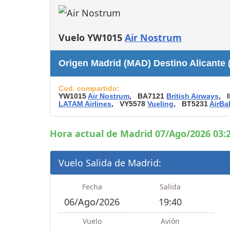
Consignas
Servicios
complementarios
Vuelo YW1015
Air Nostrum
Tiendas y Restaurant
Origen Madrid (MAD) Destino Alicante 
Cod. compartido:
YW1015
Air Nostrum
, BA7121
British Airways
, 
LATAM Airlines
, VY5578
Vueling
, BT5231
AirBal
Hora actual de Madrid 07/Ago/2026 03:2
Vuelo Salida de Madrid:
Fecha
Salida
06/Ago/2026
19:40
Vuelo
Avión