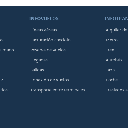
INFOVUELOS
INFOTRA
Líneas aéreas
Alquiler de
to
Facturación check-in
Metro
de mano
Reserva de vuelos
Tren
Llegadas
Autobús
Salidas
Taxis
MR
Conexión de vuelos
Coche
rios
Transporte entre terminales
Traslados 