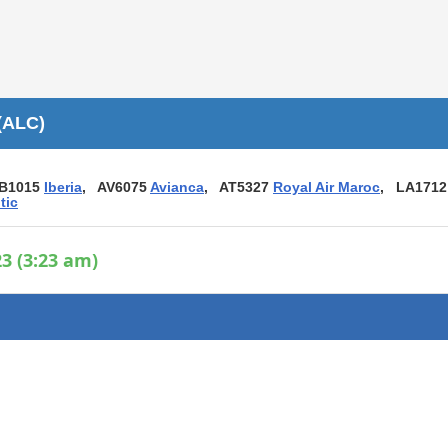
Áreas WiFi / Internet
es
(ALC)
IB1015
Iberia
, AV6075
Avianca
, AT5327
Royal Air Maroc
, LA1712
tic
3 (3:23 am)