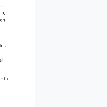
s
eo,
den
los
el
ecta