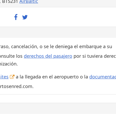
, BT5231
AirBaltic
traso, cancelación, o se le deniega el embarque a su
onsulte los
derechos del pasajero
por si tuviera dere
ización.
ites
a la llegada en el aeropuerto o la
documentac
ertosenred.com.