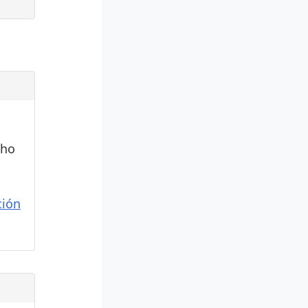
cho
ión