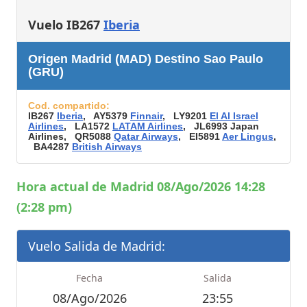
Vuelo IB267
Iberia
Origen Madrid (MAD) Destino Sao Paulo
(GRU)
Cod. compartido:
IB267
Iberia
, AY5379
Finnair
, LY9201
El Al Israel
Airlines
, LA1572
LATAM Airlines
, JL6993 Japan
Airlines, QR5088
Qatar Airways
, EI5891
Aer Lingus
,
BA4287
British Airways
Hora actual de Madrid 08/Ago/2026 14:28
(2:28 pm)
Vuelo Salida de Madrid:
Fecha
Salida
08/Ago/2026
23:55