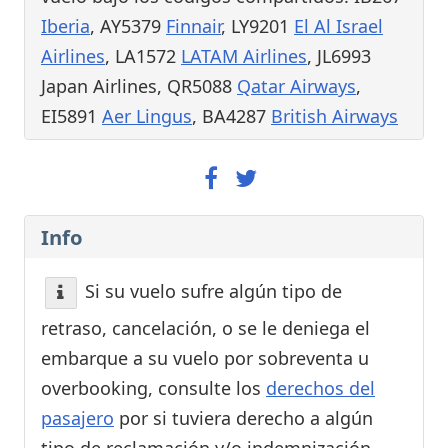
Iberia
, AY5379
Finnair
, LY9201
El Al Israel
Airlines
, LA1572
LATAM Airlines
, JL6993
Japan Airlines, QR5088
Qatar Airways
,
EI5891
Aer Lingus
, BA4287
British Airways
Info
Si su vuelo sufre algún tipo de
retraso, cancelación, o se le deniega el
embarque a su vuelo por sobreventa u
overbooking, consulte los
derechos del
pasajero
por si tuviera derecho a algún
tipo de reclamación y/o indemnización.