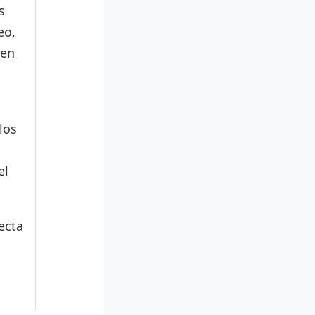
s
eo,
den
los
el
ecta