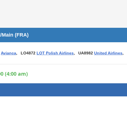
Áreas WiFi / Internet
es
t/Main (FRA)
4
Avianca
, LO4872
LOT Polish Airlines
, UA8982
United Airlines
,
0 (4:00 am)