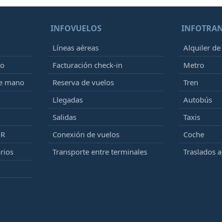
INFOVUELOS
INFOTRA
Líneas aéreas
Alquiler de
to
Facturación check-in
Metro
de mano
Reserva de vuelos
Tren
Llegadas
Autobús
Salidas
Taxis
MR
Conexión de vuelos
Coche
rios
Transporte entre terminales
Traslados 