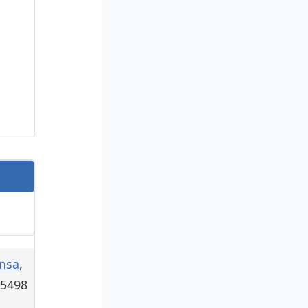
nsa
,
U5498