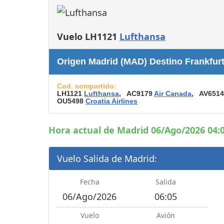
Consignas
Servicios
complementarios
Vuelo LH1121
Lufthansa
Tiendas y Restaurant
Origen Madrid (MAD) Destino Frankfur
Cod. compartido:
LH1121
Lufthansa
, AC9179
Air Canada
, AV651
OU5498
Croatia Airlines
Hora actual de Madrid 06/Ago/2026 04:0
Vuelo Salida de Madrid:
Fecha
Salida
06/Ago/2026
06:05
Vuelo
Avión