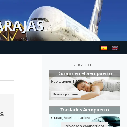
ARAJAS
SERVICIOS
Dormir en el aeropuerto
Habitaciones
3,5*
Reserva por horas
Traslados Aeropuerto
as
Ciudad, hotel, poblaciones
Privados y compartidos