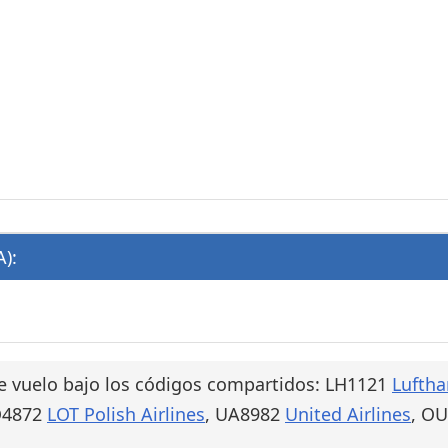
):
e vuelo bajo los códigos compartidos: LH1121
Luftha
O4872
LOT Polish Airlines
, UA8982
United Airlines
, O