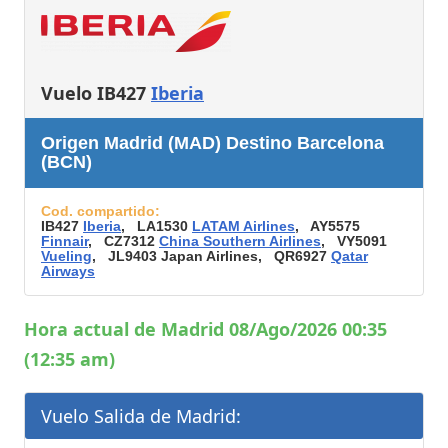
Vuelo IB427
Iberia
Origen Madrid (MAD) Destino Barcelona
(BCN)
Cod. compartido:
IB427
Iberia
, LA1530
LATAM Airlines
, AY5575
Finnair
, CZ7312
China Southern Airlines
, VY5091
Vueling
, JL9403 Japan Airlines, QR6927
Qatar
Airways
Hora actual de Madrid 08/Ago/2026 00:35
(12:35 am)
Vuelo Salida de Madrid: