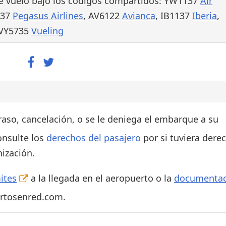
e vuelo bajo los códigos compartidos: YW1137
Air
737
Pegasus Airlines
, AV6122
Avianca
, IB1137
Iberia
,
 VY5735
Vueling
traso, cancelación, o se le deniega el embarque a su
onsulte los
derechos del pasajero
por si tuviera dere
ización.
ites
a la llegada en el aeropuerto o la
documentac
ertosenred.com.