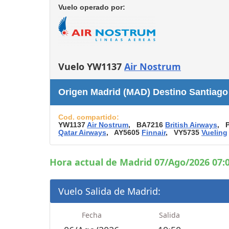
Consignas
Vuelo operado por:
Servicios
complementarios
Tiendas y Restaurant
Vuelo YW1137
Air Nostrum
Origen Madrid (MAD) Destino Santiago
Cod. compartido:
YW1137
Air Nostrum
, BA7216
British Airways
, 
Qatar Airways
, AY5605
Finnair
, VY5735
Vueling
Hora actual de Madrid 07/Ago/2026 07:0
Vuelo Salida de Madrid:
Fecha
Salida