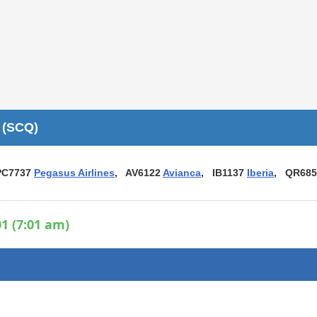
Áreas WiFi / Internet
es
 (SCQ)
PC7737
Pegasus Airlines
, AV6122
Avianca
, IB1137
Iberia
, QR685
1 (7:01 am)