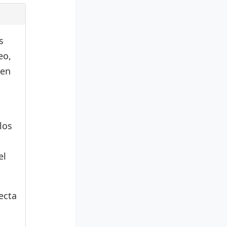
s
eo,
den
los
el
ecta