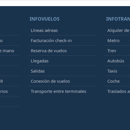
INFOVUELOS
INFOTRA
Líneas aéreas
Alquiler de
to
Facturación check-in
Metro
de mano
Reserva de vuelos
Tren
Llegadas
Autobús
Salidas
Taxis
MR
Conexión de vuelos
Coche
rios
Transporte entre terminales
Traslados 