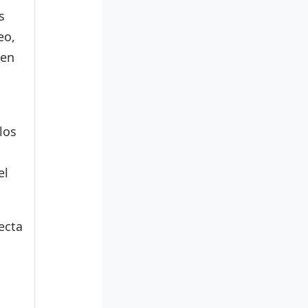
s
eo,
den
los
el
ecta