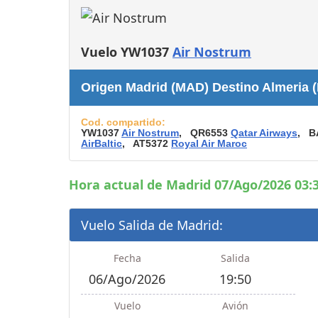
Consignas
Servicios
complementarios
Vuelo YW1037
Air Nostrum
Tiendas y Restaurant
Origen Madrid (MAD) Destino Almeria (
Cod. compartido:
YW1037
Air Nostrum
, QR6553
Qatar Airways
, B
AirBaltic
, AT5372
Royal Air Maroc
Hora actual de Madrid 07/Ago/2026 03:3
Vuelo Salida de Madrid:
Fecha
Salida
06/Ago/2026
19:50
Vuelo
Avión