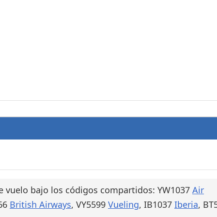
e vuelo bajo los códigos compartidos: YW1037
Air
266
British Airways
, VY5599
Vueling
, IB1037
Iberia
, BT