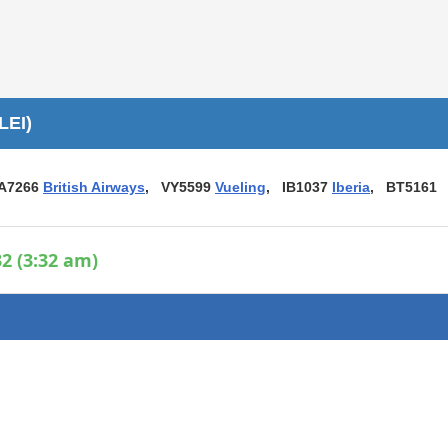
Áreas WiFi / Internet
es
LEI)
A7266
British Airways
, VY5599
Vueling
, IB1037
Iberia
, BT5161
2 (3:32 am)