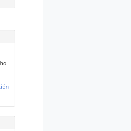
cho
ión