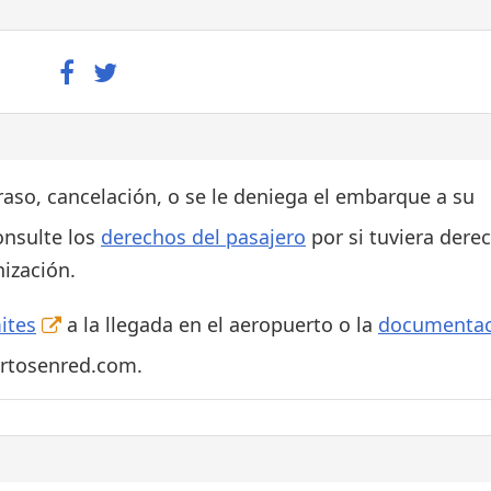
traso, cancelación, o se le deniega el embarque a su
onsulte los
derechos del pasajero
por si tuviera dere
ización.
ites
a la llegada en el aeropuerto o la
documentac
ertosenred.com.