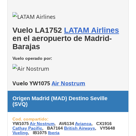
Vuelo LA1752
LATAM Airlines
en el aeropuerto de Madrid-
Barajas
Vuelo operado por:
Vuelo YW1075
Air Nostrum
Origen Madrid (MAD) Destino Seville
(SVQ)
Cod. compartido:
YW1075
Air Nostrum
, AV6134
Avianca
, CX1916
Cathay Pacific
, BA7164
British Airways
, VY5648
Vueling
, IB1075
Iberia