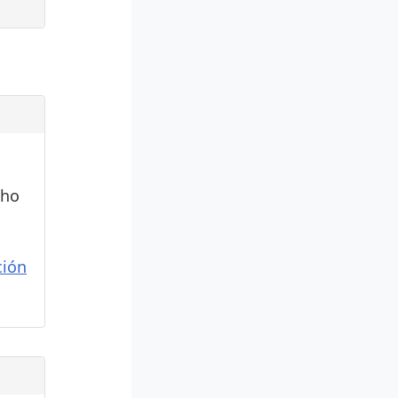
cho
ión