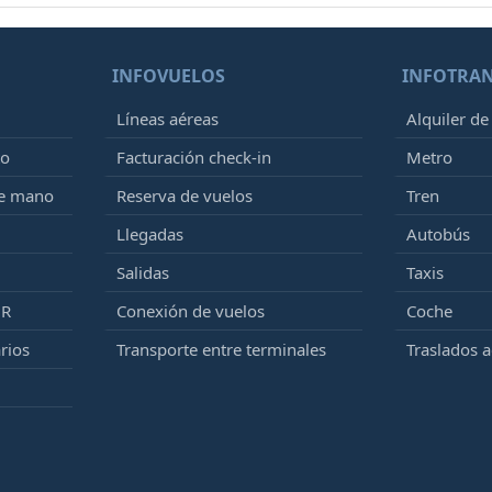
INFOVUELOS
INFOTRA
Líneas aéreas
Alquiler de
to
Facturación check-in
Metro
de mano
Reserva de vuelos
Tren
Llegadas
Autobús
Salidas
Taxis
MR
Conexión de vuelos
Coche
rios
Transporte entre terminales
Traslados 