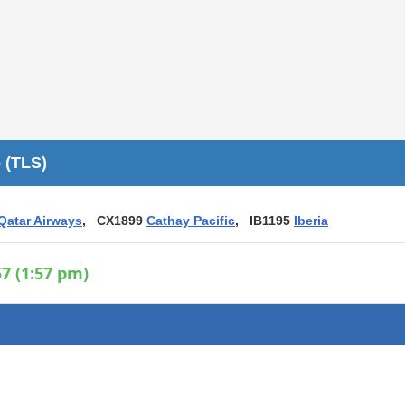
Áreas WiFi / Internet
es
 (TLS)
Qatar Airways
, CX1899
Cathay Pacific
, IB1195
Iberia
7 (1:57 pm)