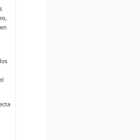
s
eo,
den
los
el
ecta