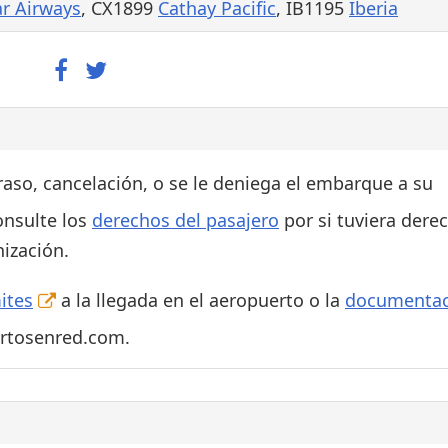
r Airways
, CX1899
Cathay Pacific
, IB1195
Iberia
traso, cancelación, o se le deniega el embarque a su
onsulte los
derechos del pasajero
por si tuviera dere
ización.
ites
a la llegada en el aeropuerto o la
documentac
ertosenred.com.