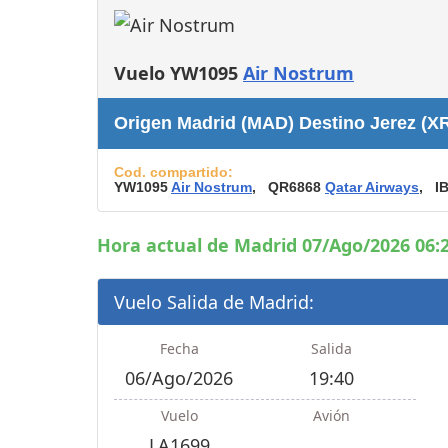
Consignas
Servicios
complementarios
Vuelo YW1095
Air Nostrum
Tiendas y Restaurant
Origen Madrid (MAD) Destino Jerez (X
Cod. compartido:
YW1095
Air Nostrum
, QR6868
Qatar Airways
, I
Hora actual de Madrid 07/Ago/2026 06:2
Vuelo Salida de Madrid:
Fecha
Salida
06/Ago/2026
19:40
Vuelo
Avión
LA1699