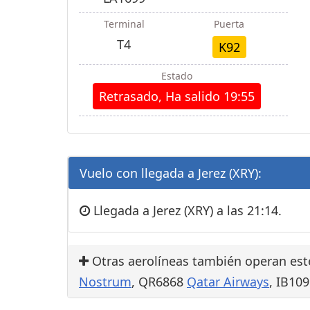
Terminal
Puerta
T4
K92
Estado
Retrasado, Ha salido 19:55
Vuelo con llegada a Jerez (XRY):
Llegada a Jerez (XRY) a las 21:14.
Otras aerolíneas también operan est
Nostrum
, QR6868
Qatar Airways
, IB10