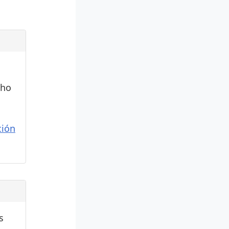
cho
ión
s