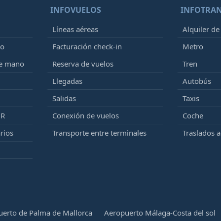
INFOVUELOS
INFOTRA
Líneas aéreas
Alquiler de
to
Facturación check-in
Metro
de mano
Reserva de vuelos
Tren
Llegadas
Autobús
Salidas
Taxis
MR
Conexión de vuelos
Coche
rios
Transporte entre terminales
Traslados 
erto de Palma de Mallorca
Aeropuerto Málaga-Costa del sol