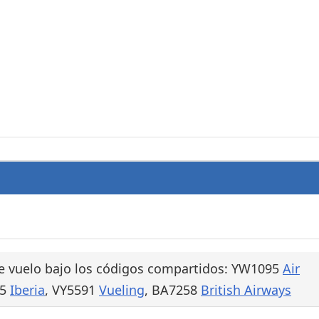
e vuelo bajo los códigos compartidos: YW1095
Air
95
Iberia
, VY5591
Vueling
, BA7258
British Airways