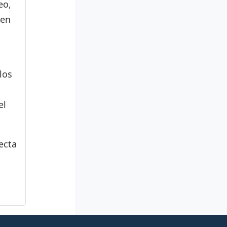
eo,
den
los
el
ecta