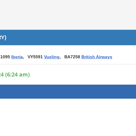
Áreas WiFi / Internet
es
RY)
B1095
Iberia
, VY5591
Vueling
, BA7258
British Airways
4 (6:24 am)