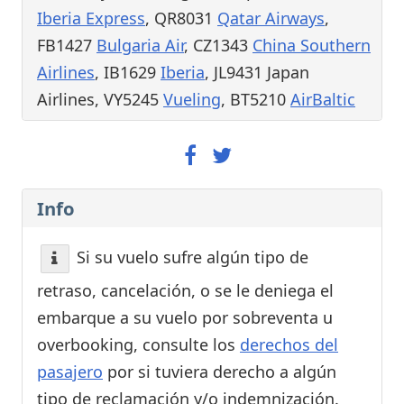
Iberia Express
, QR8031
Qatar Airways
,
FB1427
Bulgaria Air
, CZ1343
China Southern
Airlines
, IB1629
Iberia
, JL9431 Japan
Airlines, VY5245
Vueling
, BT5210
AirBaltic
Info
Si su vuelo sufre algún tipo de
retraso, cancelación, o se le deniega el
embarque a su vuelo por sobreventa u
overbooking, consulte los
derechos del
pasajero
por si tuviera derecho a algún
tipo de reclamación y/o indemnización.