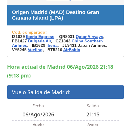
Origen Madrid (MAD) Destino Gran
Canaria Island (LPA)
Cod. compartido:
I21629
Iberia Express
, QR8031
Qatar Airways
,
FB1427
Bulgaria Air
, CZ1343
China Southern
Airlines
, IB1629
Iberia
, JL9431 Japan Airlines,
VY5245
Vueling
, BT5210
AirBaltic
Hora actual de Madrid 06/Ago/2026 21:18
(9:18 pm)
Vuelo Salida de Madrid:
Fecha
Salida
06/Ago/2026
21:15
Vuelo
Avión