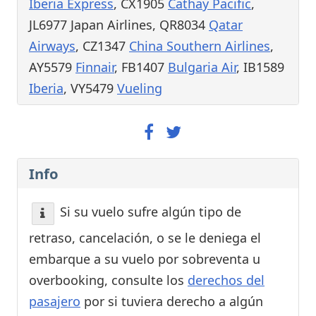
Iberia Express
, CX1905
Cathay Pacific
,
JL6977 Japan Airlines, QR8034
Qatar
Airways
, CZ1347
China Southern Airlines
,
AY5579
Finnair
, FB1407
Bulgaria Air
, IB1589
Iberia
, VY5479
Vueling
Info
Si su vuelo sufre algún tipo de
retraso, cancelación, o se le deniega el
embarque a su vuelo por sobreventa u
overbooking, consulte los
derechos del
pasajero
por si tuviera derecho a algún