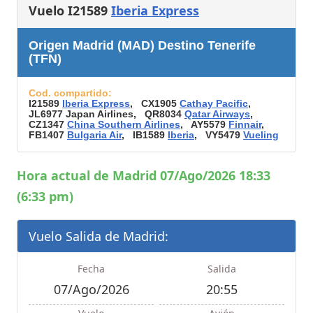
Vuelo I21589
Iberia Express
Origen Madrid (MAD) Destino Tenerife
(TFN)
Cod. compartido:
I21589
Iberia Express
, CX1905
Cathay Pacific
,
JL6977 Japan Airlines, QR8034
Qatar Airways
,
CZ1347
China Southern Airlines
, AY5579
Finnair
,
FB1407
Bulgaria Air
, IB1589
Iberia
, VY5479
Vueling
Hora actual de Madrid 07/Ago/2026 18:33
(6:33 pm)
Vuelo Salida de Madrid:
Fecha
Salida
07/Ago/2026
20:55