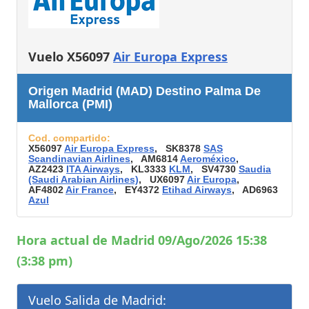
Vuelo X56097
Air Europa Express
Origen Madrid (MAD) Destino Palma De
Mallorca (PMI)
Cod. compartido:
X56097
Air Europa Express
, SK8378
SAS
Scandinavian Airlines
, AM6814
Aeroméxico
,
AZ2423
ITA Airways
, KL3333
KLM
, SV4730
Saudia
(Saudi Arabian Airlines)
, UX6097
Air Europa
,
AF4802
Air France
, EY4372
Etihad Airways
, AD6963
Azul
Hora actual de Madrid 09/Ago/2026 15:38
(3:38 pm)
Vuelo Salida de Madrid: